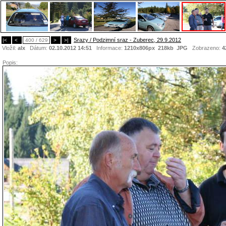
Srazy / Podzimní sraz - Zuberec, 29.9.2012
|<
<
400 / 629
>
>|
Vložil:
alx
Dátum:
02.10.2012 14:51
Informace:
1210x806px 218kb
JPG
Zobrazeno:
4
Popis: