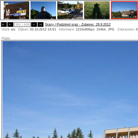
Srazy / Podzimní sraz - Zuberec, 29.9.2012
|<
<
501 / 629
>
>|
Vložil:
alx
Dátum:
02.10.2012 14:51
Informace:
1210x806px 154kb
JPG
Zobrazeno:
4
Popis: