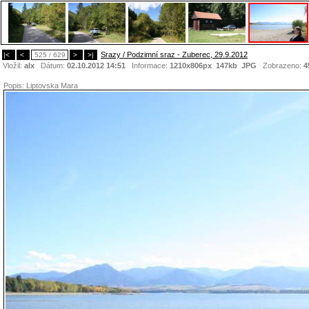
Srazy / Podzimní sraz - Zuberec, 29.9.2012
|<
<
525 / 629
>
>|
Vložil:
alx
Dátum:
02.10.2012 14:51
Informace:
1210x806px 147kb
JPG
Zobrazeno:
4
Popis:
Liptovska Mara