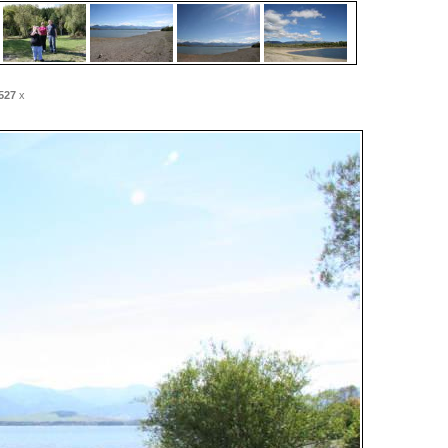
527
x