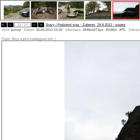
Srazy / Podzimní sraz - Zuberec, 29.9.2012 - soutez
|<
<
22 / 27
>
>|
Vložil:
jumep
Dátum:
30.09.2012 23:20
Informace:
2848x4272px 3018kb
JPG
Zobraz
Popis:
Bery a jeho katalogove foto :)