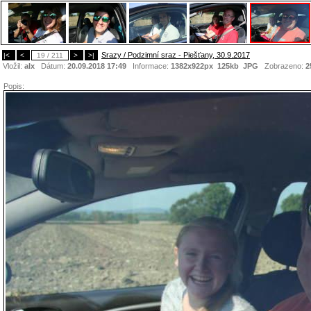
Srazy / Podzimní sraz - Piešťany, 30.9.2017
|<
<
19 / 211
>
>|
Vložil:
alx
Dátum:
20.09.2018 17:49
Informace:
1382x922px 125kb
JPG
Zobrazeno:
2
Popis: