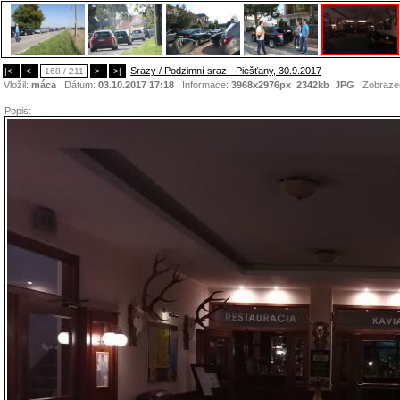
Srazy / Podzimní sraz - Piešťany, 30.9.2017
|<
<
168 / 211
>
>|
Vložil:
máca
Dátum:
03.10.2017 17:18
Informace:
3968x2976px 2342kb
JPG
Zobraze
Popis: