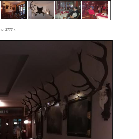
no:
2777
x