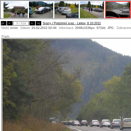
Srazy / Podzimní sraz - Liptov, 8.10.2011
|<
<
5 / 516
>
>|
Vložil:
erste
Dátum:
25.02.2012 02:44
Informace:
2048x1536px 571kb
JPG
Zobrazen
Popis: