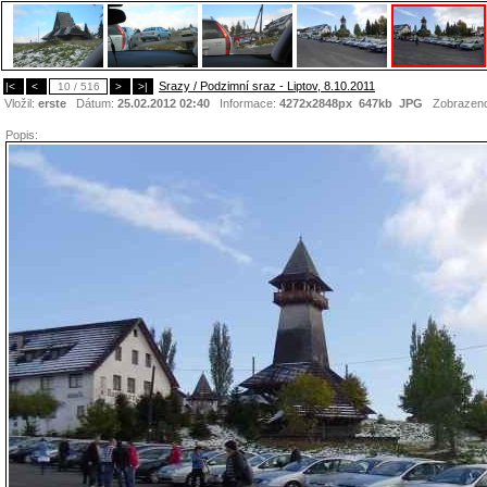
Srazy / Podzimní sraz - Liptov, 8.10.2011
|<
<
10 / 516
>
>|
Vložil:
erste
Dátum:
25.02.2012 02:40
Informace:
4272x2848px 647kb
JPG
Zobrazen
Popis: