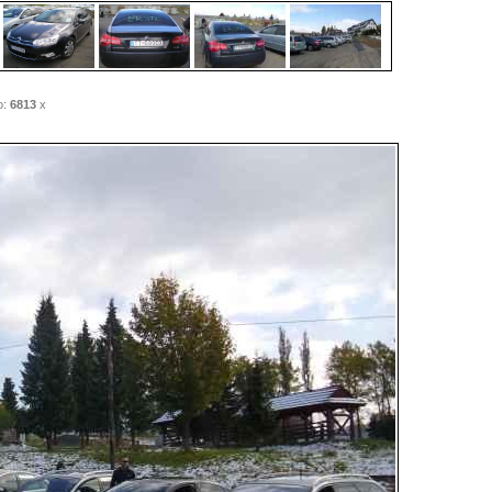
o:
6813
x