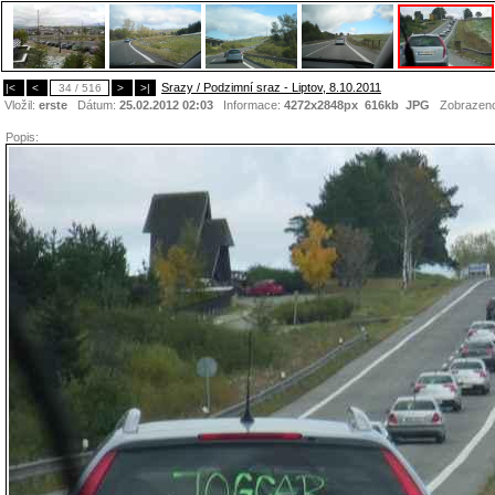
Srazy / Podzimní sraz - Liptov, 8.10.2011
|<
<
34 / 516
>
>|
Vložil:
erste
Dátum:
25.02.2012 02:03
Informace:
4272x2848px 616kb
JPG
Zobrazen
Popis: