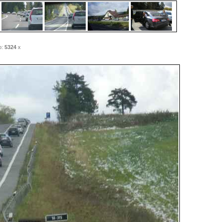
o:
5324
x