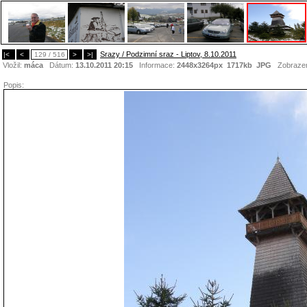
Srazy / Podzimní sraz - Liptov, 8.10.2011
|<
<
129 / 516
>
>|
Vložil:
máca
Dátum:
13.10.2011 20:15
Informace:
2448x3264px 1717kb
JPG
Zobraze
Popis: