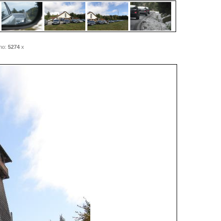
no:
5274
x