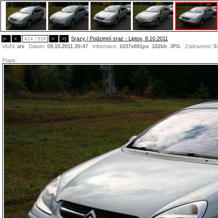
Srazy / Podzimní sraz - Liptov, 8.10.2011
|<
<
424 / 516
>
>|
Vložil:
alx
Dátum:
09.10.2011 20:47
Informace:
1037x691px 102kb
JPG
Zobrazeno:
5
Popis: