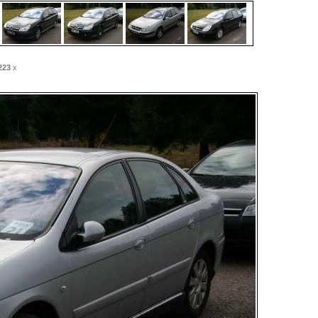
223
x