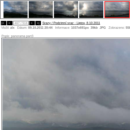
Srazy / Podzimní sraz - Liptov, 8.10.2011
|<
<
467 / 516
>
>|
Vložil:
alx
Dátum:
09.10.2011 20:44
Informace:
1037x691px 39kb
JPG
Zobrazeno:
55
Popis:
panorama part3