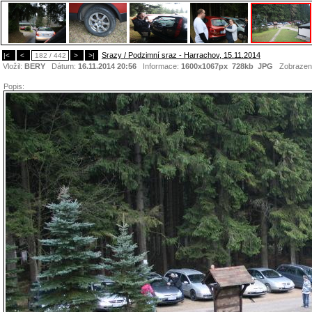
Srazy / Podzimní sraz - Harrachov, 15.11.2014
|<
<
182 / 442
>
>|
Vložil:
BERY
Dátum:
16.11.2014 20:56
Informace:
1600x1067px 728kb
JPG
Zobrazen
Popis: