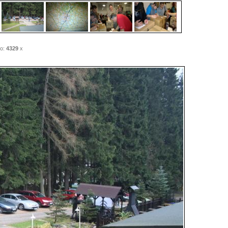
o:
4329
x