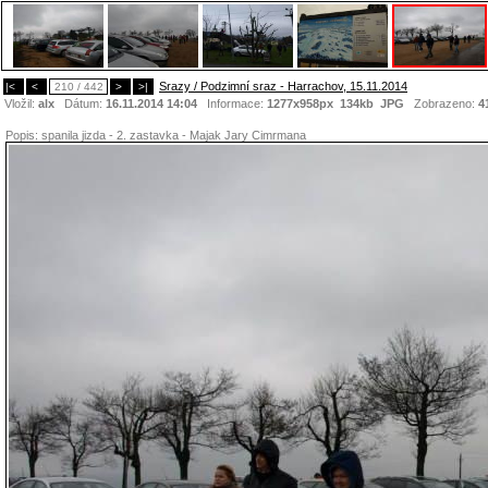
Srazy / Podzimní sraz - Harrachov, 15.11.2014
|<
<
210 / 442
>
>|
Vložil:
alx
Dátum:
16.11.2014 14:04
Informace:
1277x958px 134kb
JPG
Zobrazeno:
4
Popis:
spanila jizda - 2. zastavka - Majak Jary Cimrmana