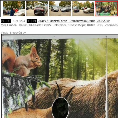
Srazy / Podzimní sraz - Demanovská Dolina, 28.9.2019
|<
<
189 / 224
>
>|
Vložil:
máca
Dátum:
04.10.2019 22:27
Informace:
1551x1153px 848kb
JPG
Zobrazen
Popis:
I medvěd byl