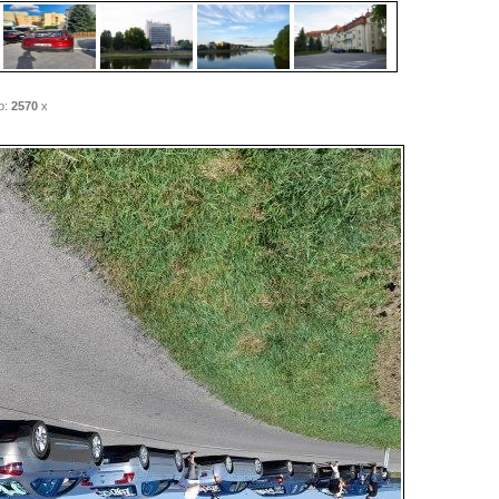
o:
2570
x