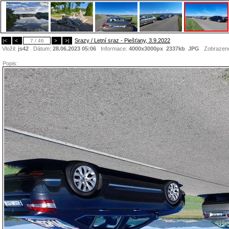
Srazy / Letní sraz - Piešťany, 3.9.2022
|<
<
7 / 46
>
>|
Vložil:
js42
Dátum:
28.06.2023 05:06
Informace:
4000x3000px 2337kb
JPG
Zobrazen
Popis: