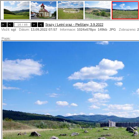
Srazy / Letní sraz - Piešťany, 3.9.2022
|<
<
16 / 46
>
>|
Vložil:
sgt
Dátum:
13.09.2022 07:57
Informace:
1024x678px 149kb
JPG
Zobrazeno:
2
Popis: