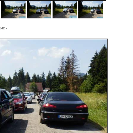
642
x