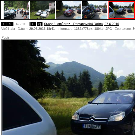
Srazy / Letní sraz - Demanovská Dolina, 27.6.2016
|<
<
62 / 110
>
>|
Vložil:
alx
Dátum:
29.06.2016 18:41
Informace:
1382x778px 180kb
JPG
Zobrazeno:
3
Popis: