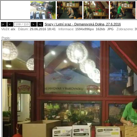
Srazy / Letní sraz - Demanovská Dolina, 27.6.2016
|<
<
108 / 110
>
>|
Vložil:
alx
Dátum:
29.06.2016 18:41
Informace:
1594x896px 162kb
JPG
Zobrazeno:
3
Popis: