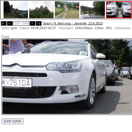
Srazy / 6. letní sraz - Javorník, 22.6.2013
|<
<
185 / 508
>
>|
Vložil:
igok
Dátum:
24.06.2013 20:37
Informace:
1842x585px 210kb
JPG
Zobrazeno:
Popis: