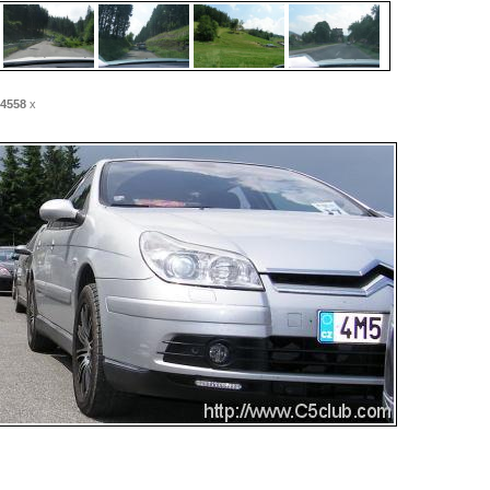
4558
x