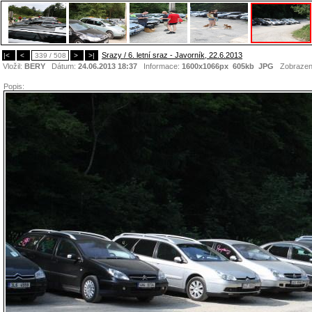
Srazy / 6. letní sraz - Javorník, 22.6.2013
|<
<
339 / 508
>
>|
Vložil:
BERY
Dátum:
24.06.2013 18:37
Informace:
1600x1066px 605kb
JPG
Zobrazen
Popis: