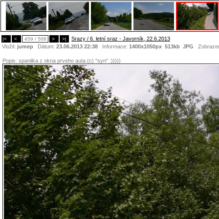
Srazy / 6. letní sraz - Javorník, 22.6.2013
|<
<
459 / 508
>
>|
Vložil:
jumep
Dátum:
23.06.2013 22:38
Informace:
1400x1050px 513kb
JPG
Zobraze
Popis:
spanilka z okna prveho auta (c) "syn" :)))))