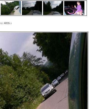
no:
4835
x