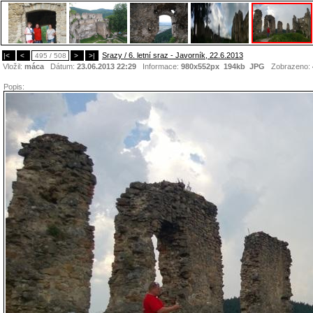
Srazy / 6. letní sraz - Javorník, 22.6.2013
|<
<
495 / 508
>
>|
Vložil:
máca
Dátum:
23.06.2013 22:29
Informace:
980x552px 194kb
JPG
Zobrazeno:
Popis: