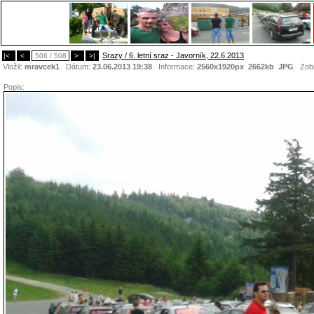
Srazy / 6. letní sraz - Javorník, 22.6.2013
|<
<
506 / 508
>
>|
Vložil:
mravcek1
Dátum:
23.06.2013 19:38
Informace:
2560x1920px 2662kb
JPG
Zobr
Popis: