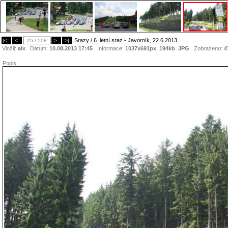
Srazy / 6. letní sraz - Javorník, 22.6.2013
|<
<
25 / 508
>
>|
Vložil:
alx
Dátum:
10.08.2013 17:45
Informace:
1037x691px 194kb
JPG
Zobrazeno:
4
Popis: