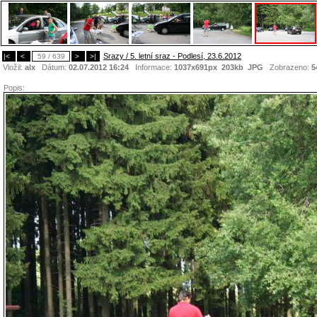
Srazy / 5. letní sraz - Podlesí, 23.6.2012
|<
<
59 / 639
>
>|
Vložil:
alx
Dátum:
02.07.2012 16:24
Informace:
1037x691px 203kb
JPG
Zobrazeno:
5
Popis: