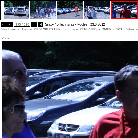
Srazy / 5. letní sraz - Podlesí, 23.6.2012
|<
<
355 / 639
>
>|
Vložil:
máca
Dátum:
28.06.2012 21:55
Informace:
2816x1880px 2593kb
JPG
Zobraze
Popis: