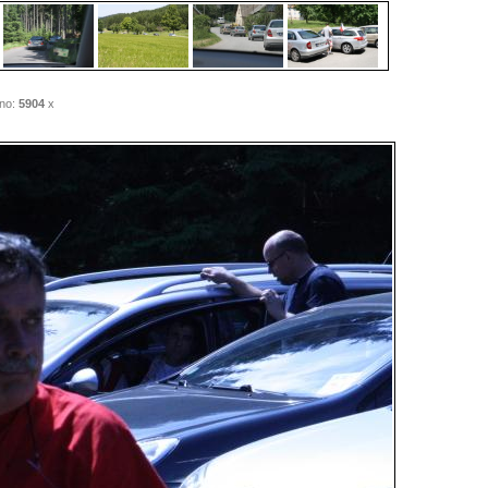
no:
5904
x