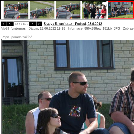
Srazy / 5. letní sraz - Podlesí, 23.6.2012
|<
<
457 / 639
>
>|
Vložil:
funtomas
Dátum:
25.06.2012 19:28
Informace:
850x588px 181kb
JPG
Zobraz
Popis:
porada začíná