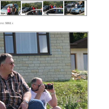
eno:
5551
x