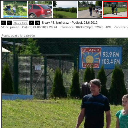
Srazy / 5. letní sraz - Podlesí, 23.6.2012
|<
<
619 / 639
>
>|
Vložil:
jumep
Dátum:
24.06.2012 20:24
Informace:
1024x768px 329kb
JPG
Zobrazen
Popis:
ucastnici zajezdu