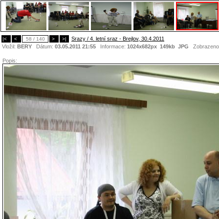
Srazy / 4. letní sraz - Brejlov, 30.4.2011
|<
<
58 / 140
>
>|
Vložil:
BERY
Dátum:
03.05.2011 21:55
Informace:
1024x682px 149kb
JPG
Zobrazeno
Popis: