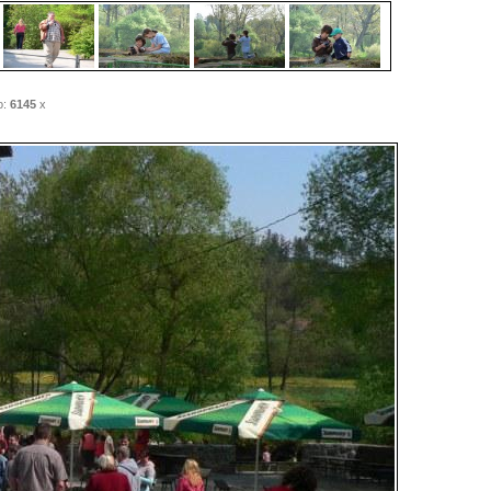
o:
6145
x