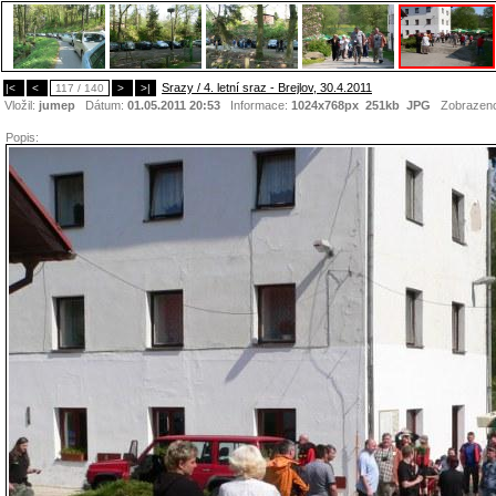
Srazy / 4. letní sraz - Brejlov, 30.4.2011
|<
<
117 / 140
>
>|
Vložil:
jumep
Dátum:
01.05.2011 20:53
Informace:
1024x768px 251kb
JPG
Zobrazen
Popis: