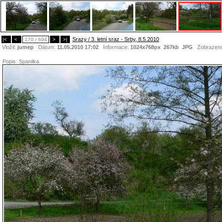
Srazy / 3. letní sraz - Srby, 8.5.2010
|<
<
170 / 694
>
>|
Vložil:
jumep
Dátum:
11.05.2010 17:02
Informace:
1024x768px 267kb
JPG
Zobrazen
Popis:
Spanilka