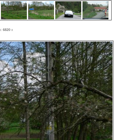
o:
6820
x