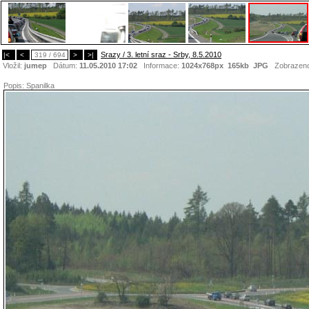
Srazy / 3. letní sraz - Srby, 8.5.2010
|<
<
319 / 694
>
>|
Vložil:
jumep
Dátum:
11.05.2010 17:02
Informace:
1024x768px 165kb
JPG
Zobrazen
Popis:
Spanilka