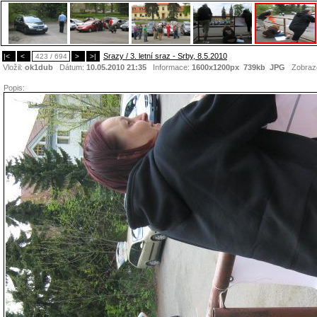
Srazy / 3. letní sraz - Srby, 8.5.2010
|<
<
423 / 694
>
>|
Vložil:
ok1dub
Dátum:
10.05.2010 21:35
Informace:
1600x1200px 739kb
JPG
Zobraz
Popis: