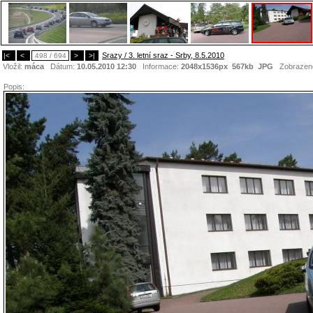
Srazy / 3. letní sraz - Srby, 8.5.2010
|<
<
498 / 694
>
>|
Vložil:
máca
Dátum:
10.05.2010 12:30
Informace:
2048x1536px 567kb
JPG
Zobrazen
Popis: