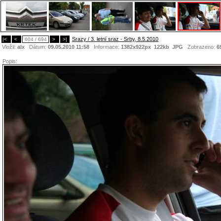
Srazy / 3. letní sraz - Srby, 8.5.2010
|<
<
604 / 694
>
>|
Vložil:
alx
Dátum:
09.05.2010 11:58
Informace:
1382x922px 122kb
JPG
Zobrazeno:
6
Popis: