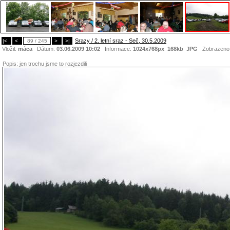
Srazy / 2. letní sraz - Seč, 30.5.2009
|<
<
89 / 245
>
>|
Vložil:
máca
Dátum:
03.06.2009 10:02
Informace:
1024x768px 168kb
JPG
Zobrazeno
Popis:
jen trochu jsme to rozjezdili