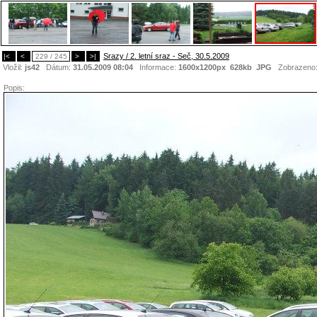
Srazy / 2. letní sraz - Seč, 30.5.2009
|<
<
229 / 245
>
>|
Vložil:
js42
Dátum:
31.05.2009 08:04
Informace:
1600x1200px 628kb
JPG
Zobrazeno
Popis: