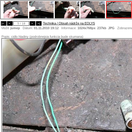
Technika / Obsah nádrže na EOLYS
|<
<
5 / 18
>
>|
Vložil:
jumep
Dátum:
01.11.2010 19:12
Informace:
1024x768px 237kb
JPG
Zobrazen
Popis:
cidlo hladiny (podrobnejsia funkcia bude skumana)