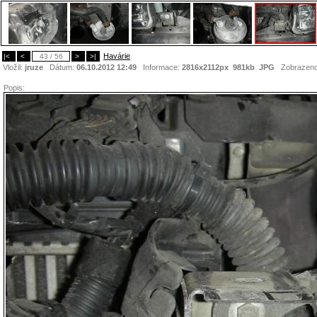
Havárie
|<
<
43 / 56
>
>|
Vložil:
jruze
Dátum:
06.10.2012 12:49
Informace:
2816x2112px 981kb
JPG
Zobrazen
Popis: