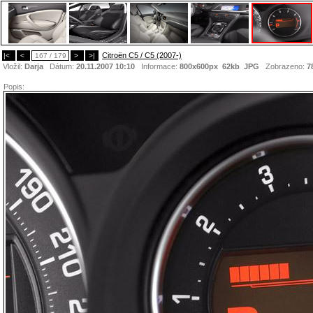
Citroën C5 / C5 (2007-)
|<
<
167 / 179
>
>|
Vložil:
Darja
Dátum:
20.11.2007 10:10
Informace:
800x600px 62kb
JPG
Zobrazeno:
7
Popis: