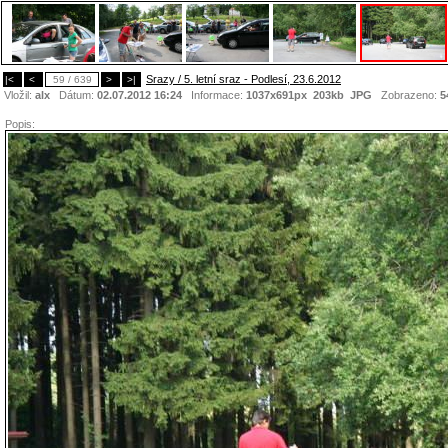
Srazy / 5. letní sraz - Podlesí, 23.6.2012
|<
<
59 / 639
>
>|
Vložil:
alx
Dátum:
02.07.2012 16:24
Informace:
1037x691px 203kb
JPG
Zobrazeno:
5
Popis: