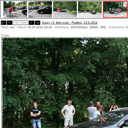
Srazy / 5. letní sraz - Podlesí, 23.6.2012
|<
<
60 / 639
>
>|
Vložil:
alx
Dátum:
02.07.2012 16:24
Informace:
1037x691px 206kb
JPG
Zobrazeno:
5
Popis: