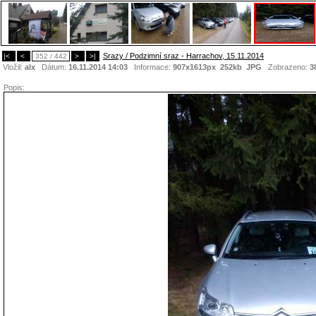
Srazy / Podzimní sraz - Harrachov, 15.11.2014
|<
<
352 / 442
>
>|
Vložil:
alx
Dátum:
16.11.2014 14:03
Informace:
907x1613px 252kb
JPG
Zobrazeno:
3
Popis: