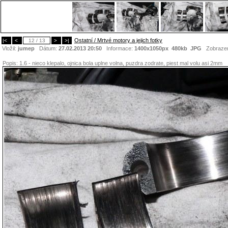
Ostatní / Mrtvé motory a jejich fotky
|<
<
12 / 13
>
>|
Vložil:
jumep
Dátum:
27.02.2013 20:50
Informace:
1400x1050px 480kb
JPG
Zobraze
Popis:
1.6 - nieco klepalo, ojnica bola uplne volna, puzdra zodrate, piest mal volu asi 2mm