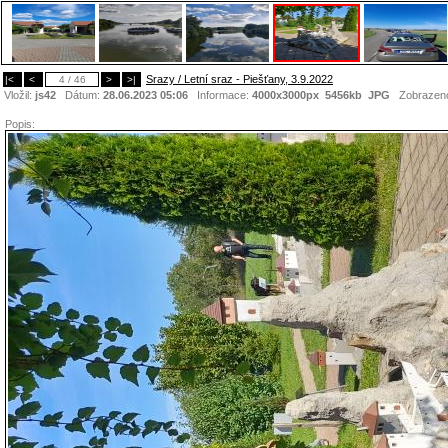
Srazy / Letní sraz - Piešťany, 3.9.2022
|<
<
4 / 46
>
>|
Vložil:
js42
Dátum:
28.06.2023 05:06
Informace:
4000x3000px 5456kb
JPG
Zobrazen
Popis: