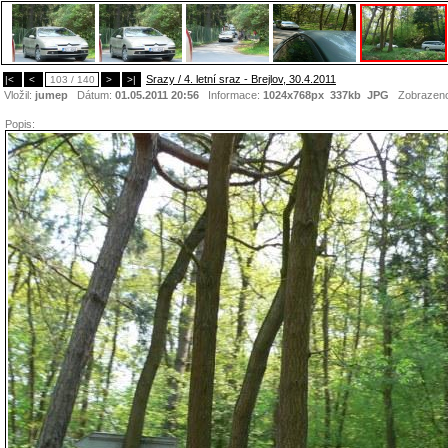
Srazy / 4. letní sraz - Brejlov, 30.4.2011
|<
<
103 / 140
>
>|
Vložil:
jumep
Dátum:
01.05.2011 20:56
Informace:
1024x768px 337kb
JPG
Zobrazen
Popis: