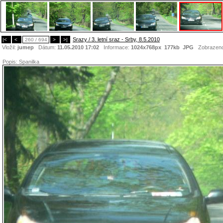
Srazy / 3. letní sraz - Srby, 8.5.2010
|<
<
260 / 694
>
>|
Vložil:
jumep
Dátum:
11.05.2010 17:02
Informace:
1024x768px 177kb
JPG
Zobrazen
Popis:
Spanilka