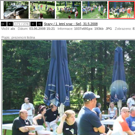
Srazy / 1. letní sraz - Seč, 31.5.2008
|<
<
171 / 276
>
>|
Vložil:
alx
Dátum:
03.06.2008 15:21
Informace:
1037x691px 193kb
JPG
Zobrazeno:
8
Popis:
prezencni listina