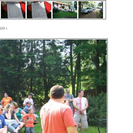
123
x